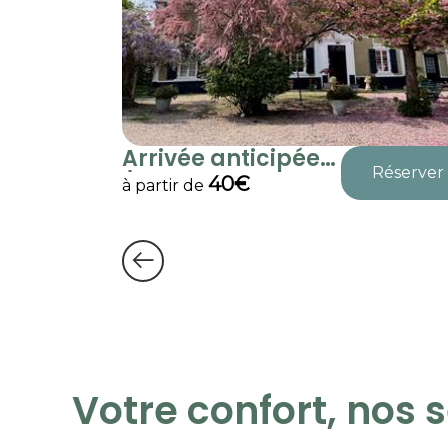
Arrivée anticipée
Réserver
/...
40€
à partir de
Votre confort, nos 