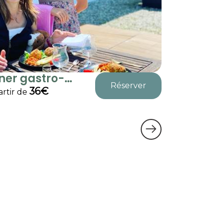
ner gastro-
dîner ga
Réserver
cavor...
locavor..
36€
4
artir de
à partir de