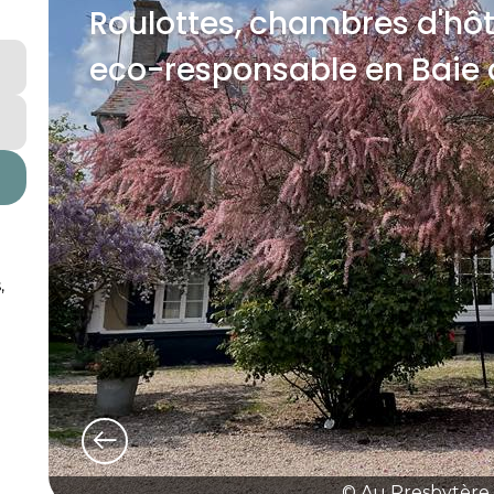
Roulottes, chambres d'hôt
eco-responsable en Bai
,
© Au Presbytère 