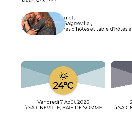
Vanessa & Joël
Joël & Vanessa Wilmot,
Au Presbytère de Saigneville
,
Roulottes, chambres d'hôtes et table d’hôte
24°C
Vendredi 7 Août 2026
S
à SAIGNEVILLE, BAIE DE SOMME
à SAIG