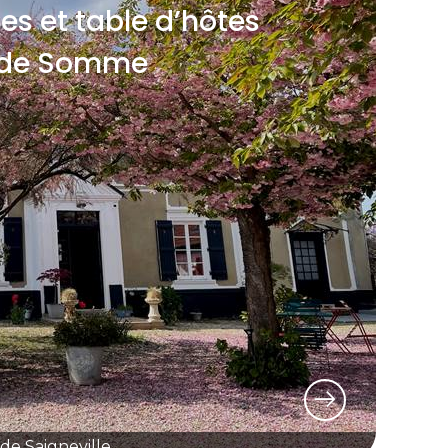
es et table d’hôtes
e de Somme
de Saigneville