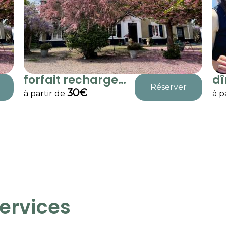
forfait recharge
dî
Réserver
véh...
lo
30€
à partir de
à p
services