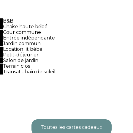
B&B
Chaise haute bébé
Cour commune
Entrée indépendante
Jardin commun
Location lit bébé
Petit-déjeuner
Salon de jardin
Terrain clos
Transat - bain de soleil
Toutes les cartes cadeaux