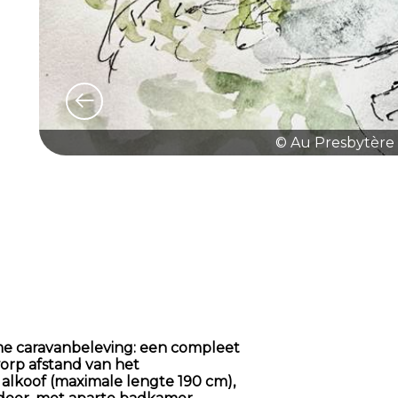
© Au Presbytère 
eme caravanbeleving: een compleet
orp afstand van het
lkoof (maximale lengte 190 cm),