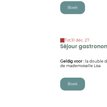
Boek
Tot
31 déc. 27
Séjour gastrono
Somme
Geldig
voor
:
la double d
de mademoiselle Lisa
Boek