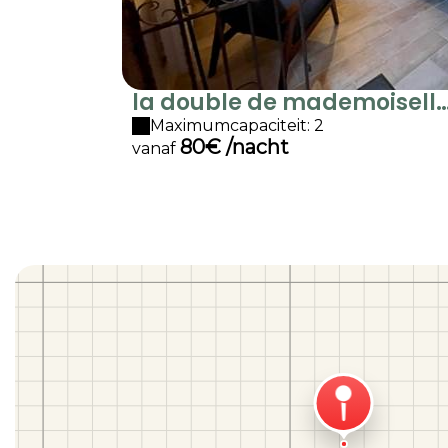
la double de mademoisell
Juliet
Maximumcapaciteit: 2
80€ /nacht
vanaf