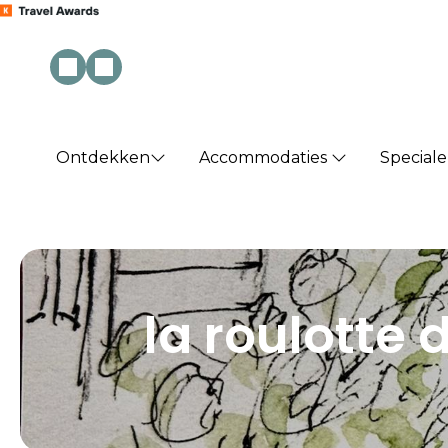
Ontdekken
Accommodaties
Special
la roulotte 