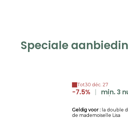
Speciale aanbiedi
Tot
30 déc. 27
-7.5%
|
min. 3 nuits (sans
annulation)
Geldig
voor
:
la double d
de mademoiselle Lisa