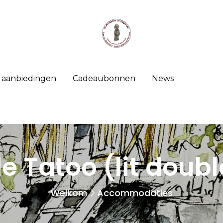
e aanbiedingen
Cadeaubonnen
News
de Tatoo (lit doub
Welkom
Accommodaties