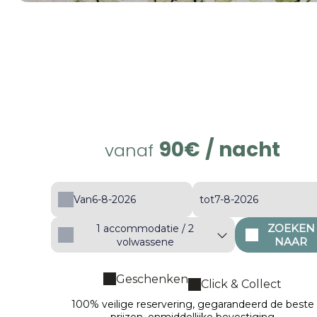
90€
/ nacht
vanaf
Van
tot
ZOEKEN
1
accommodatie /
2
NAAR
volwassene
Geschenken
Click & Collect
100% veilige reservering, gegarandeerd de beste