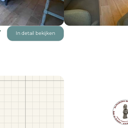
e
In detail bekijken