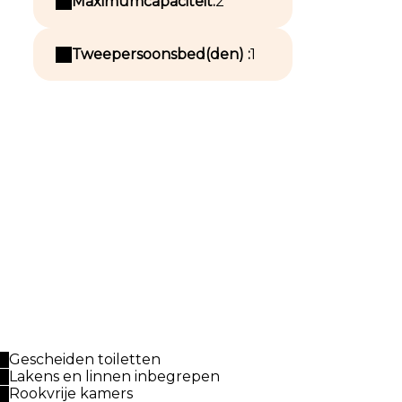
Maximumcapaciteit:
2
Tweepersoonsbed(den) :
1
Gescheiden toiletten
Lakens en linnen inbegrepen
Rookvrije kamers