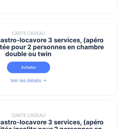
CARTE CADEAU
gastro-locavore 3 services, (apéro
itée pour 2 personnes en chambre
double ou twin
Acheter
Voir les détails
CARTE CADEAU
gastro-locavore 3 services, (apéro
itée insolite pour 2 personnes en