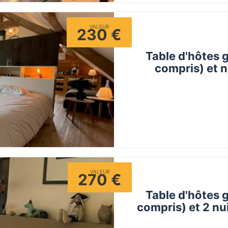
VALEUR
230 €
Table d'hôtes 
compris) et n
VALEUR
270 €
Table d'hôtes 
compris) et 2 n