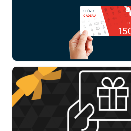
CHÈQUE
CADEAU
E
15