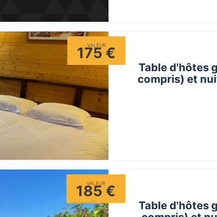
VALEUR
175 €
Table d'hôtes 
compris) et nu
VALEUR
185 €
Table d'hôtes 
compris) et nu