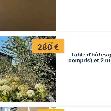
VALEUR
280 €
Table d'hôtes 
compris) et 2 n