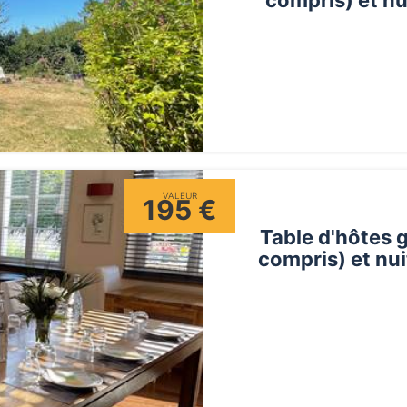
VALEUR
195 €
Table d'hôtes 
compris) et nu